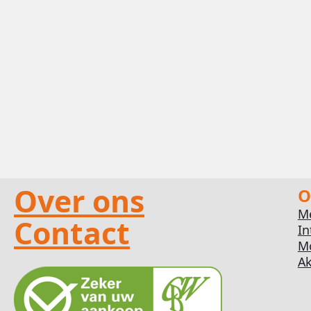
Over ons
O
M
Contact
In
M
Ak