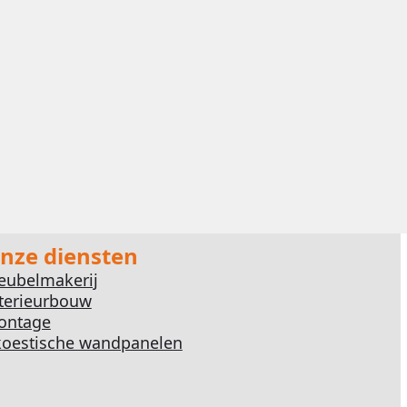
nze diensten
eubelmakerij
terieurbouw
ontage
oestische wandpanelen