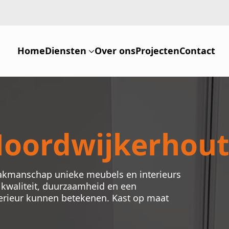
Home
Diensten
Over ons
Projecten
Contact
Noordwijkerhou
akmanschap unieke meubels en interieurs
r kwaliteit, duurzaamheid en een
terieur kunnen betekenen. Kast op maat