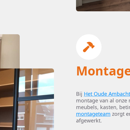
Montag
Bij
Het Oude Ambach
montage van al onze 
meubels, kasten, beti
montageteam
zorgt er
afgewerkt.